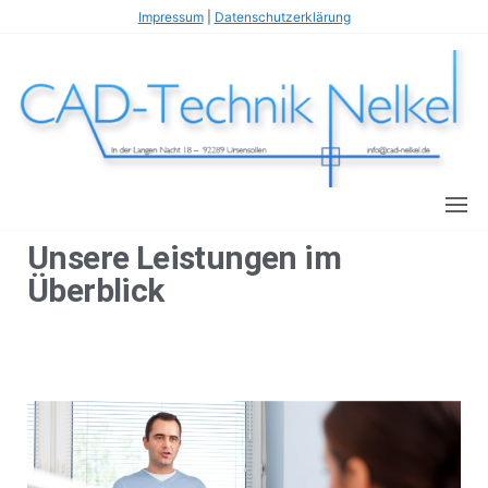
Impressum
|
Datenschutzerklärung
Wi
s
T
fl
N
C
Unsere Leistungen im
Überblick