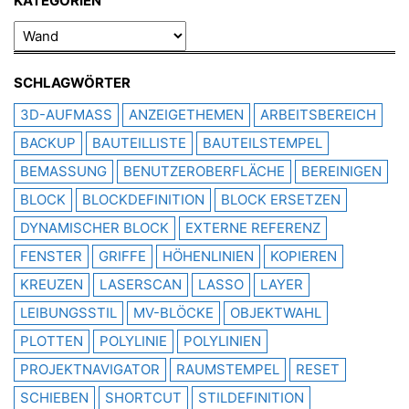
KATEGORIEN
KATEGORIEN
SCHLAGWÖRTER
3D-AUFMASS
ANZEIGETHEMEN
ARBEITSBEREICH
BACKUP
BAUTEILLISTE
BAUTEILSTEMPEL
BEMASSUNG
BENUTZEROBERFLÄCHE
BEREINIGEN
BLOCK
BLOCKDEFINITION
BLOCK ERSETZEN
DYNAMISCHER BLOCK
EXTERNE REFERENZ
FENSTER
GRIFFE
HÖHENLINIEN
KOPIEREN
KREUZEN
LASERSCAN
LASSO
LAYER
LEIBUNGSSTIL
MV-BLÖCKE
OBJEKTWAHL
PLOTTEN
POLYLINIE
POLYLINIEN
PROJEKTNAVIGATOR
RAUMSTEMPEL
RESET
SCHIEBEN
SHORTCUT
STILDEFINITION