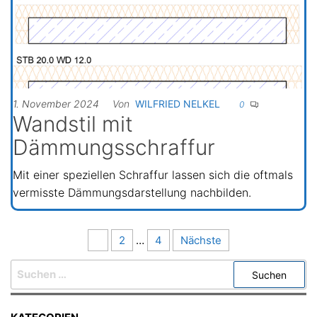
1. November 2024
Von
WILFRIED NELKEL
0
Wandstil mit
Dämmungsschraffur
Mit einer speziellen Schraffur lassen sich die oftmals
vermisste Dämmungsdarstellung nachbilden.
Seitennummerierung
1
2
…
4
Nächste
der
SUCHEN
Beiträge
NACH: