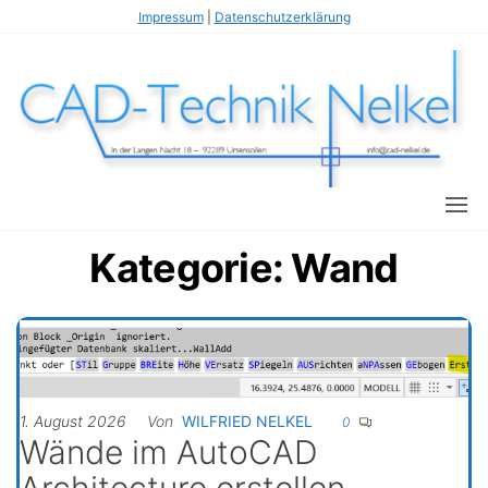
Zum
Impressum
|
Datenschutzerklärung
Inhalt
springen
Wi
s
T
fl
N
C
Kategorie:
Wand
1. August 2026
Von
WILFRIED NELKEL
0
Wände im AutoCAD