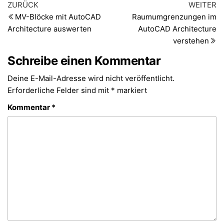
Beitragsnavigation
Vorheriger
Nä
ZURÜCK
WEITER
Beitrag
Be
MV-Blöcke mit AutoCAD
Raumumgrenzungen im
Architecture auswerten
AutoCAD Architecture
verstehen
Schreibe einen Kommentar
Deine E-Mail-Adresse wird nicht veröffentlicht.
Erforderliche Felder sind mit
*
markiert
Kommentar
*