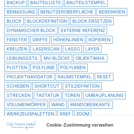
BACKUP
BAUTEILLISTE
BAUTEILSTEMPEL
BEMASSUNG
BENUTZEROBERFLÄCHE
BEREINIGEN
BLOCK
BLOCKDEFINITION
BLOCK ERSETZEN
DYNAMISCHER BLOCK
EXTERNE REFERENZ
FENSTER
GRIFFE
HÖHENLINIEN
KOPIEREN
KREUZEN
LASERSCAN
LASSO
LAYER
LEIBUNGSSTIL
MV-BLÖCKE
OBJEKTWAHL
PLOTTEN
POLYLINIE
POLYLINIEN
PROJEKTNAVIGATOR
RAUMSTEMPEL
RESET
SCHIEBEN
SHORTCUT
STILDEFINITION
STRECKEN
TASTATUR
TÜREN
UMBAUPLANUNG
VOLUMENKÖRPER
WAND
WANDOBERKANTE
WERKZEUGPALETTEN
XREF
ZOOM
ZOOM GRENZEN
Cookie-Zustimmung verwalten