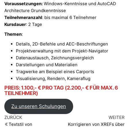
Voraussetzungen:
Windows-Kenntnisse und AutoCAD
Architecture Grundkenntnisse
Teilnehmeranzahl
: bis maximal 6 Teilnehmer
Kursdauer
: 2 Tage
Themen
:
Details, 2D-Befehle und AEC-Beschriftungen
Projektverwaltung mit dem Projekt-Navigator
Datenaustausch, Zeichnungsvergleich
Darstellungen und Materialien
Tragwerke am Beispiel eines Carports
Visualisierung, Rendern, Kameraflug
PREIS: 1.100,- € PRO TAG (2.200,- € FÜR MAX. 6
TEILNEHMER)
Zu unseren Schulungen
Beitragsnavigation
Vorheriger
Nä
ZURÜCK
WEITER
Beitrag
Be
Textstil von
Korrigieren von XREFs über