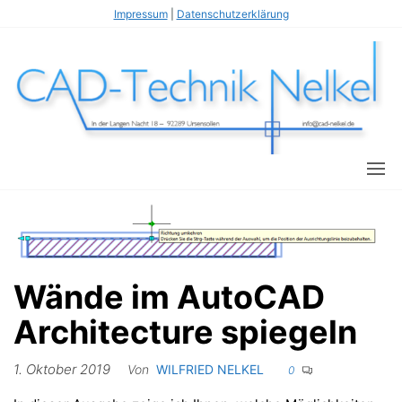
Zum
Impressum
|
Datenschutzerklärung
Inhalt
springen
Wi
s
T
fl
N
C
Wände im AutoCAD
Architecture spiegeln
1. Oktober 2019
Von
WILFRIED NELKEL
0