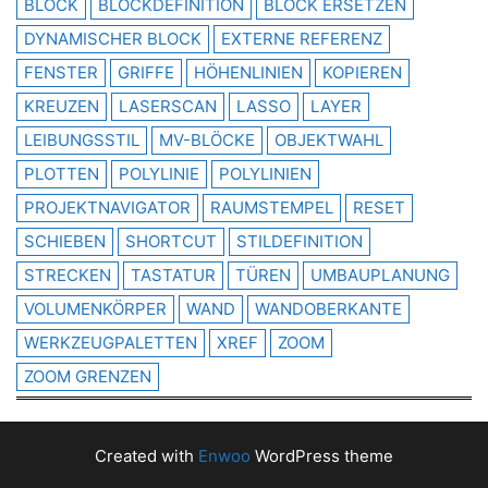
BLOCK
BLOCKDEFINITION
BLOCK ERSETZEN
DYNAMISCHER BLOCK
EXTERNE REFERENZ
FENSTER
GRIFFE
HÖHENLINIEN
KOPIEREN
KREUZEN
LASERSCAN
LASSO
LAYER
LEIBUNGSSTIL
MV-BLÖCKE
OBJEKTWAHL
PLOTTEN
POLYLINIE
POLYLINIEN
PROJEKTNAVIGATOR
RAUMSTEMPEL
RESET
SCHIEBEN
SHORTCUT
STILDEFINITION
STRECKEN
TASTATUR
TÜREN
UMBAUPLANUNG
VOLUMENKÖRPER
WAND
WANDOBERKANTE
WERKZEUGPALETTEN
XREF
ZOOM
ZOOM GRENZEN
Created with
Enwoo
WordPress theme