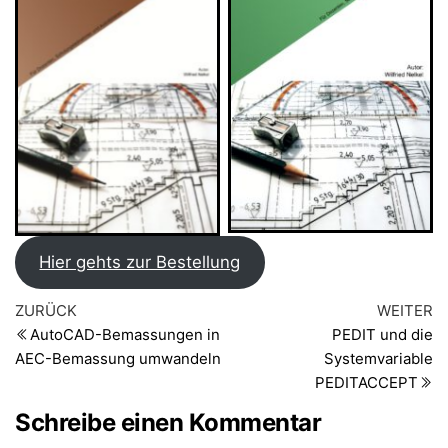
AutoCAD Architecture-
AutoCAD Architecture
Das Buch zur
Dachkonstruktion
Datenauswertung
Hier gehts zur Bestellung
Beitragsnavigation
Vorheriger
Nä
ZURÜCK
WEITER
Beitrag
Be
AutoCAD-Bemassungen in
PEDIT und die
AEC-Bemassung umwandeln
Systemvariable
PEDITACCEPT
Schreibe einen Kommentar