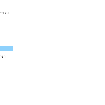
ht) zu
chen