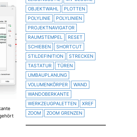
OBJEKTWAHL
PLOTTEN
POLYLINIE
POLYLINIEN
PROJEKTNAVIGATOR
RAUMSTEMPEL
RESET
SCHIEBEN
SHORTCUT
STILDEFINITION
STRECKEN
TASTATUR
TÜREN
UMBAUPLANUNG
VOLUMENKÖRPER
WAND
WANDOBERKANTE
WERKZEUGPALETTEN
XREF
kante
ZOOM
ZOOM GRENZEN
 gehört