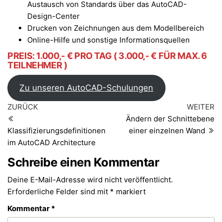
Austausch von Standards über das AutoCAD-
Design-Center
Drucken von Zeichnungen aus dem Modellbereich
Online-Hilfe und sonstige Informationsquellen
PREIS: 1.000,- € PRO TAG ( 3.000,- € FÜR MAX. 6
TEILNEHMER )
Zu unseren AutoCAD-Schulungen
Beitragsnavigation
Vorheriger
Nä
ZURÜCK
WEITER
Beitrag
Be
Ändern der Schnittebene
Klassifizierungsdefinitionen
einer einzelnen Wand
im AutoCAD Architecture
Schreibe einen Kommentar
Deine E-Mail-Adresse wird nicht veröffentlicht.
Erforderliche Felder sind mit
*
markiert
Kommentar
*