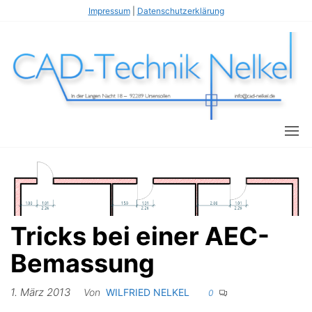
Zum
Impressum
|
Datenschutzerklärung
Inhalt
springen
Wi
s
T
fl
N
C
Tricks bei einer AEC-
Bemassung
1. März 2013
Von
WILFRIED NELKEL
0